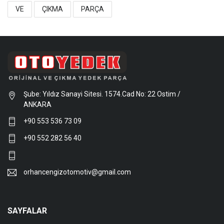
VE
ÇIKMA
PARÇA
Şube: Yıldız Sanayi Sitesi. 1574.Cad No: 22 Ostim /
ANKARA
+90 553 536 73 09
+90 552 282 56 40
orhancengizotomotiv@gmail.com
SAYFALAR