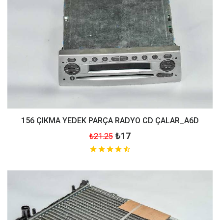
156 ÇIKMA YEDEK PARÇA RADYO CD ÇALAR_A6D
₺17
₺21.25