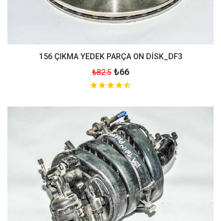
156 ÇIKMA YEDEK PARÇA ON DİSK_DF3
₺66
₺82.5