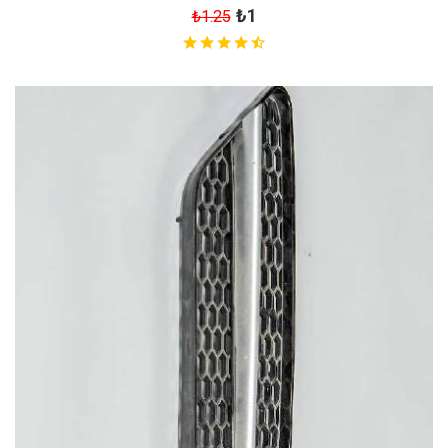
₺1
₺1.25