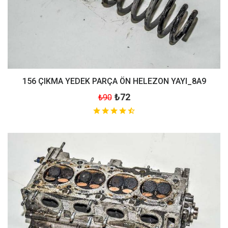
156 ÇIKMA YEDEK PARÇA ÖN HELEZON YAYI_8A9
₺72
₺90