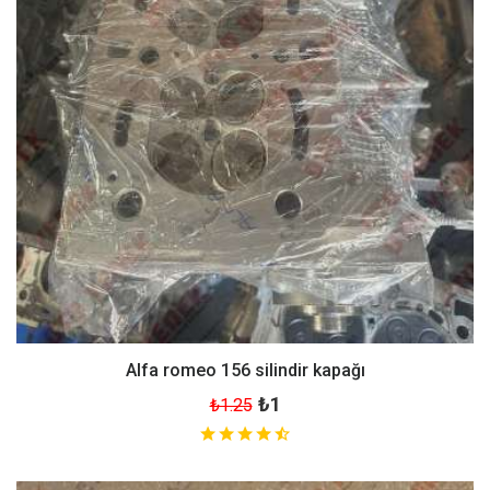
Alfa romeo 156 silindir kapağı
₺1
₺1.25