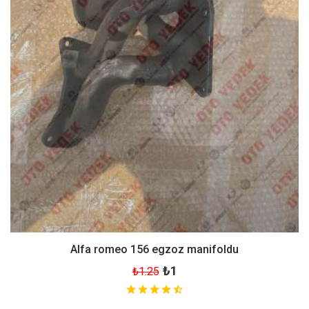
Alfa romeo 156 egzoz manifoldu
₺1
₺1.25