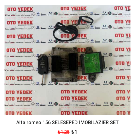
Alfa romeo 156 SELESEPED İMOBİLAZİER SET
₺1
₺1.25