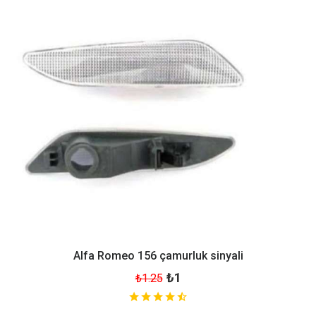
Alfa Romeo 156 çamurluk sinyali
₺1
₺1.25