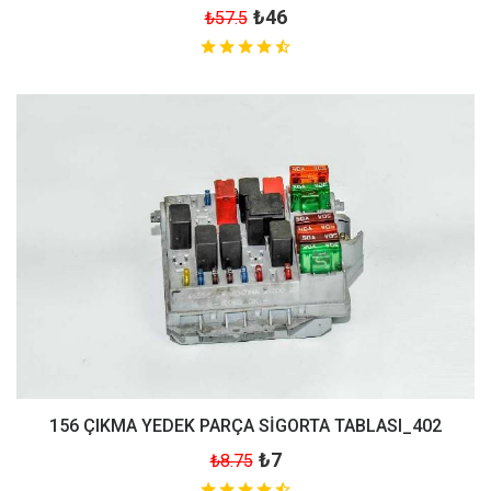
₺46
₺57.5
156 ÇIKMA YEDEK PARÇA SİGORTA TABLASI_402
₺7
₺8.75