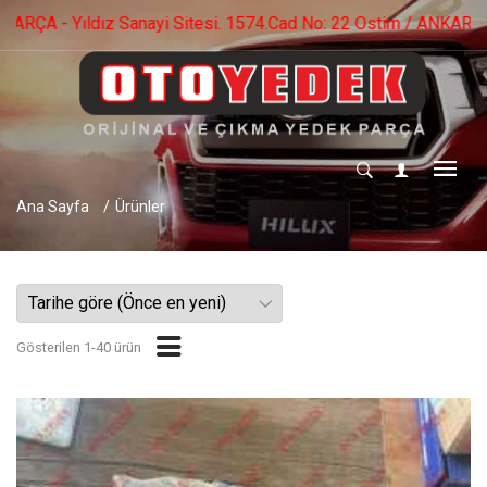
stim / ANKARA -0 553 536 73 09 - 0 552 282 56 40
Ana Sayfa
Ürünler
Gösterilen 1-40 ürün