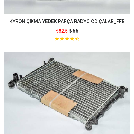
KYRON ÇIKMA YEDEK PARÇA RADYO CD ÇALAR_FFB
₺66
₺82.5