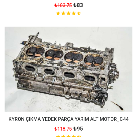
₺83
₺103.75
KYRON ÇIKMA YEDEK PARÇA YARIM ALT MOTOR_C44
₺95
₺118.75