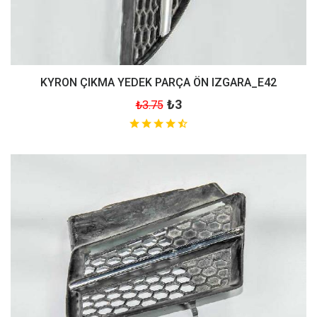
KYRON ÇIKMA YEDEK PARÇA ÖN IZGARA_E42
₺3
₺3.75