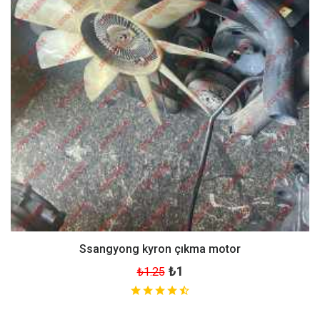
Ssangyong kyron çıkma motor
₺1
₺1.25