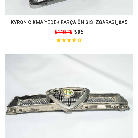
KYRON ÇIKMA YEDEK PARÇA ÖN SİS IZGARASI_8A5
₺95
₺118.75