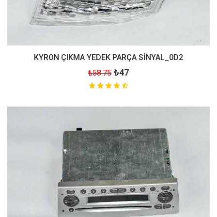
KYRON ÇIKMA YEDEK PARÇA SİNYAL_0D2
₺47
₺58.75