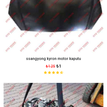
ssangyong kyron motor kaputu
₺1
₺1.25