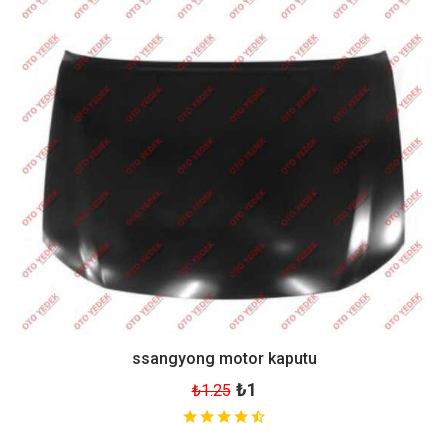
ssangyong motor kaputu
₺1
₺1.25