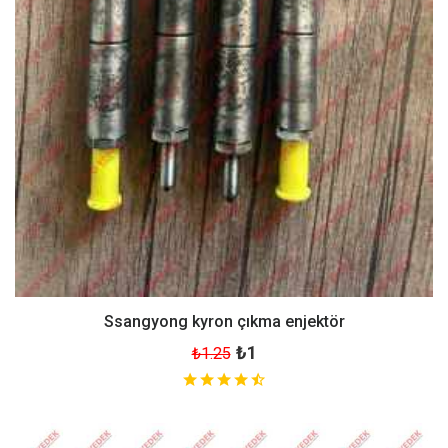
Ssangyong kyron çıkma enjektör
₺1
₺1.25