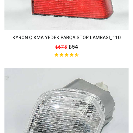
KYRON ÇIKMA YEDEK PARÇA STOP LAMBASI_110
₺54
₺67.5