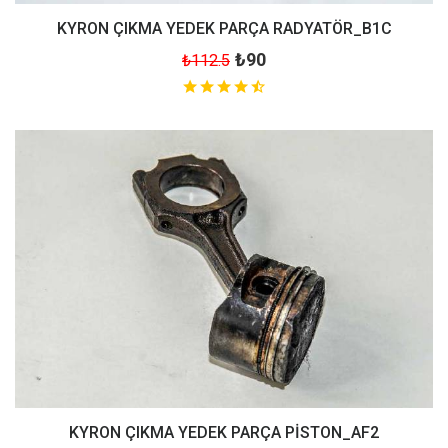
KYRON ÇIKMA YEDEK PARÇA RADYATÖR_B1C
₺90
₺112.5
KYRON ÇIKMA YEDEK PARÇA PİSTON_AF2