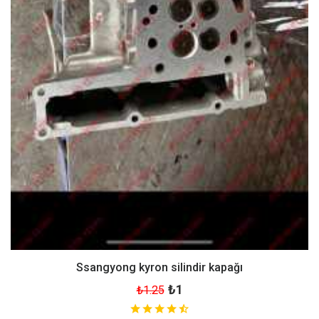
Ssangyong kyron silindir kapağı
₺1
₺1.25