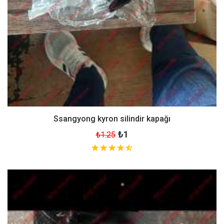
Ssangyong kyron silindir kapağı
₺1
₺1.25