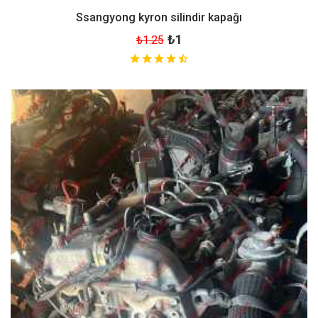
Ssangyong kyron silindir kapağı
₺1
₺1.25