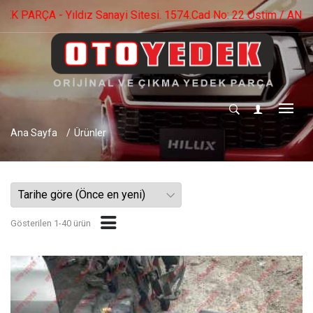
 -0 553 536 73 09 - 0 552 282 56 40
Ana Sayfa
Ürünler
Gösterilen 1-40 ürün