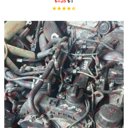
₺1
₺1.25