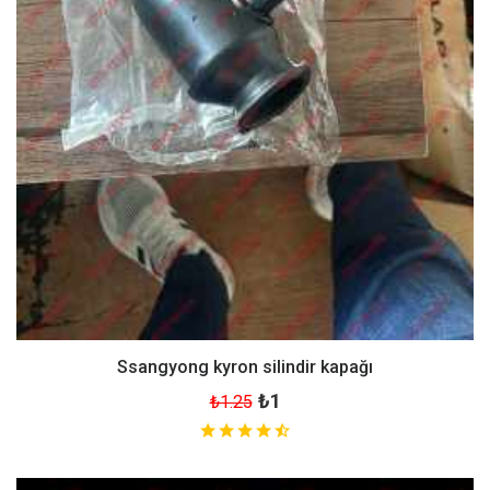
Ssangyong kyron silindir kapağı
₺1
₺1.25