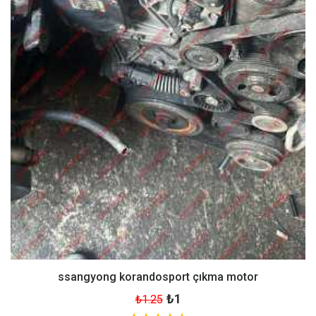
ssangyong korandosport çıkma motor
₺1
₺1.25