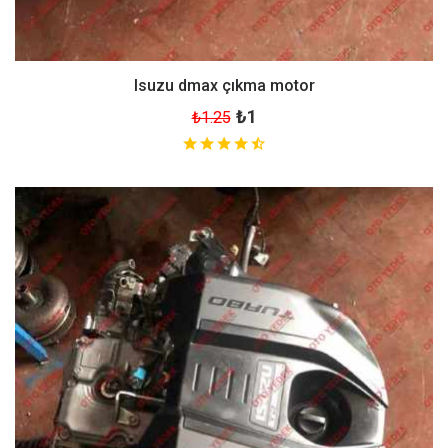
Isuzu dmax çıkma motor
₺1
₺1.25