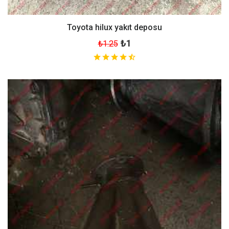
Toyota hilux yakıt deposu
₺1
₺1.25