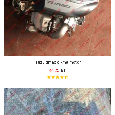
Isuzu dmax çıkma motor
₺1
₺1.25