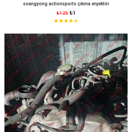
ssangyong actionsports çıkma enjektör
₺1
₺1.25