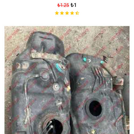
₺1
₺1.25