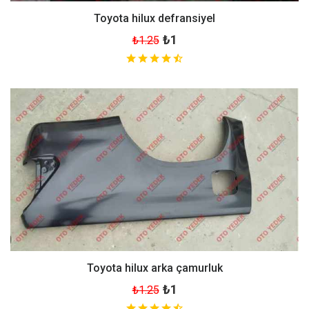
Toyota hilux defransiyel
₺1
₺1.25
Toyota hilux arka çamurluk
₺1
₺1.25