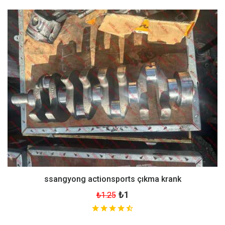
ssangyong actionsports çıkma krank
₺1
₺1.25