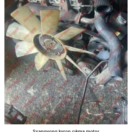
Ssangyong kyron çıkma motor