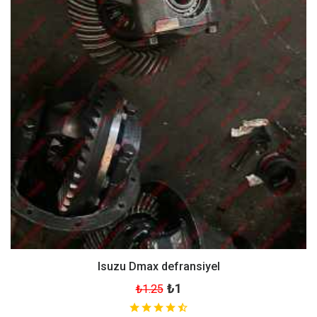
Isuzu Dmax defransiyel
₺1
₺1.25