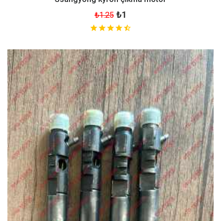
₺1
₺1.25