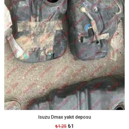
Isuzu Dmax yakıt deposu
₺1
₺1.25