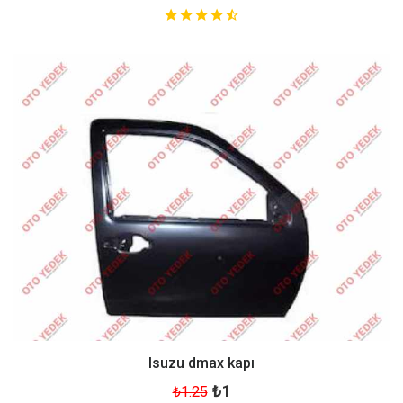
Isuzu dmax kapı
₺1
₺1.25