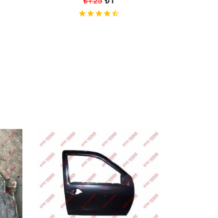
₺1
₺1.25