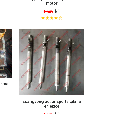
motor
₺1
₺1.25
çıkma
ssangyong actionsports çıkma
enjektör