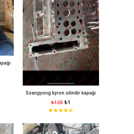
apağı
Ssangyong kyron silindir kapağı
₺1
₺1.25