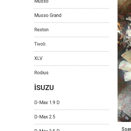
Musso
Musso Grand
Rexton
Tivoli
XLV
Rodius
İSUZU
D-Max 1.9 D
D-Max 2.5
Ssa