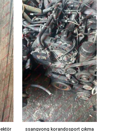
ektör
ssangyong korandosport çıkma