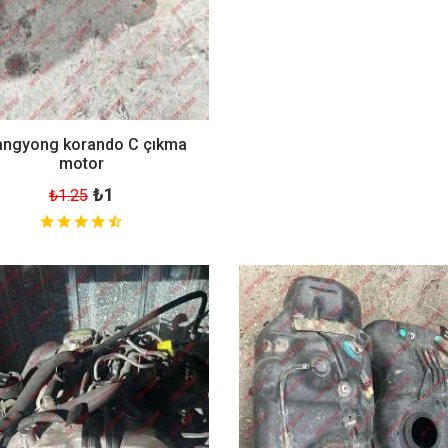
angyong korando C çıkma
motor
₺1
₺1.25