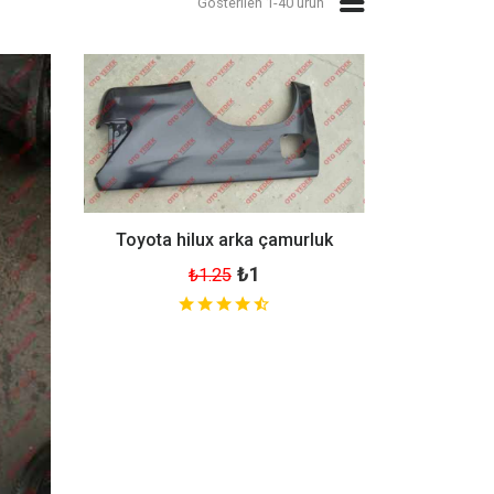
Gösterilen 1-40 ürün
Toyota hilux arka çamurluk
₺1
₺1.25