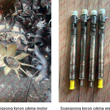
ngyong kyron çıkma motor
Ssangyong kyron çıkma enj