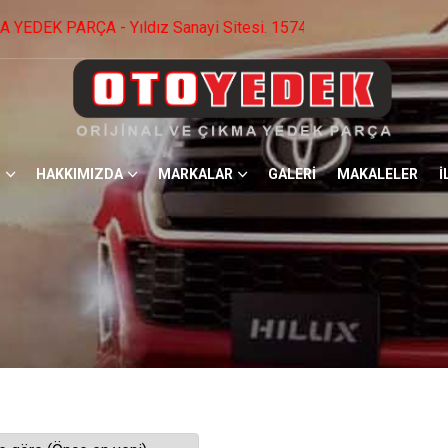
esi. 1574.Cad No: 22 Ostim / ANKARA -0 553 536 73 09 - 0 
HAKKIMIZDA
MARKALAR
GALERİ
MAKALELER
İ