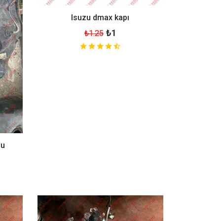
Isuzu dmax kapı
₺1
₺1.25
su