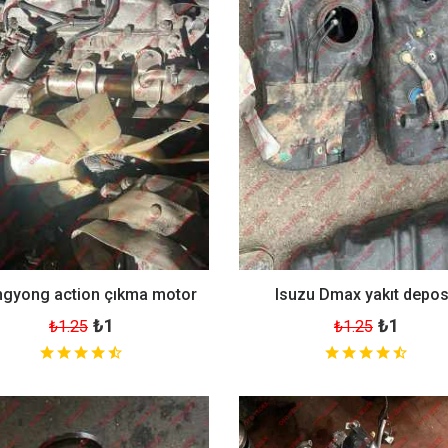
gyong action çıkma motor
Isuzu Dmax yakıt depo
₺1
₺1
₺1.25
₺1.25