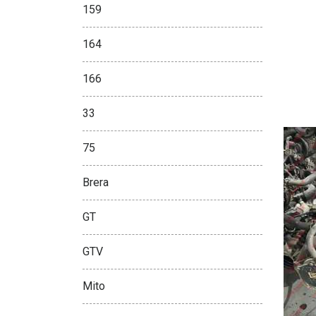
159
164
166
33
75
Brera
GT
GTV
Mito