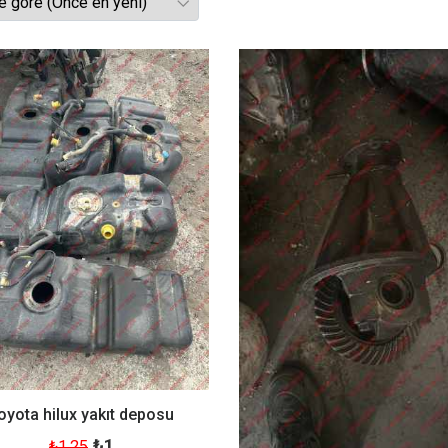
oyota hilux yakıt deposu
₺1
₺1.25