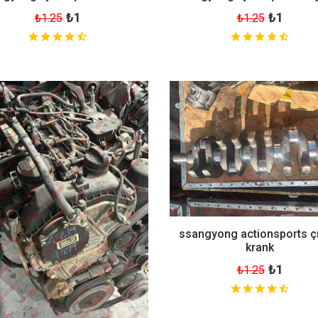
₺1
₺1
₺1.25
₺1.25
ssangyong actionsports 
krank
₺1
₺1.25