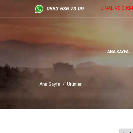
 - ISUZU ORİJİNAL VE ÇIKMA YEDEK PARÇA - Yıldız Sanayi Sit
05
53 536 73 09
ANA SAYFA
Ana Sayfa
Ürünler