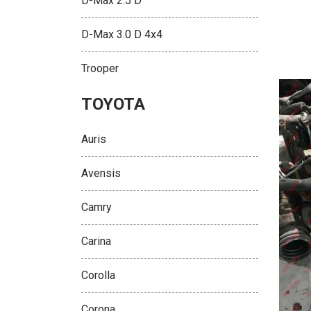
D-Max 2.5 D
D-Max 3.0 D 4x4
Trooper
TOYOTA
Auris
Avensis
Camry
Carina
Corolla
Corona