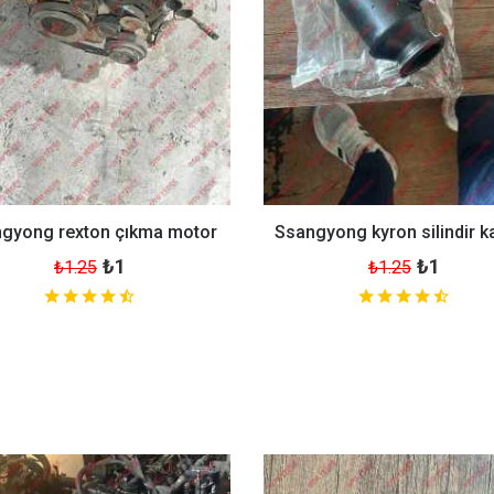
gyong rexton çıkma motor
Ssangyong kyron silindir k
₺1
₺1
₺1.25
₺1.25