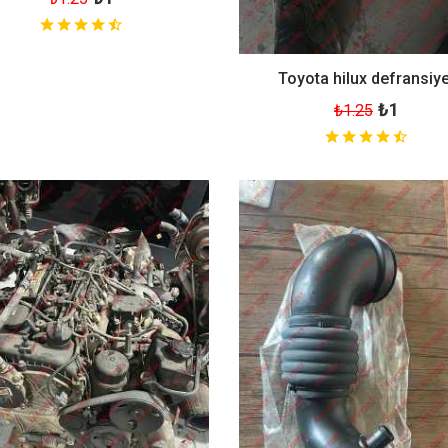
Toyota hilux defransiye
₺1
₺1.25