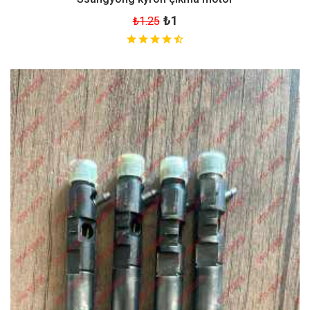
₺1
₺1.25