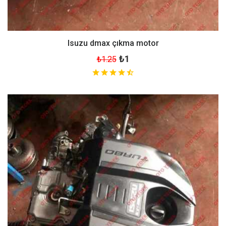
Isuzu dmax çıkma motor
₺1
₺1.25