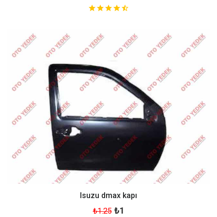
Isuzu dmax kapı
₺1
₺1.25