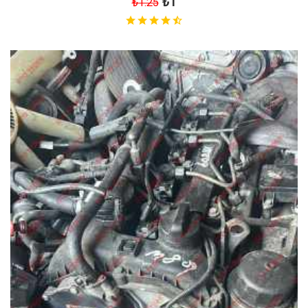
₺1
₺1.25