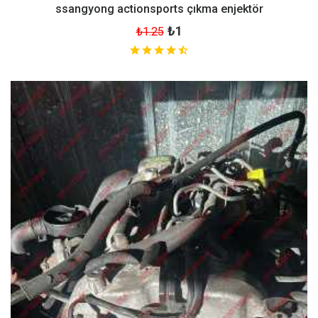
ssangyong actionsports çıkma enjektör
₺1
₺1.25