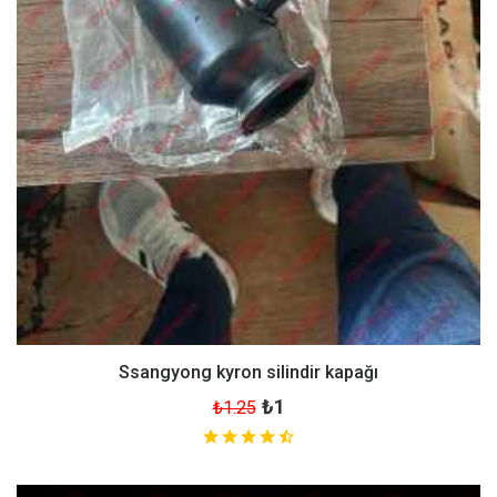
Ssangyong kyron silindir kapağı
₺1
₺1.25