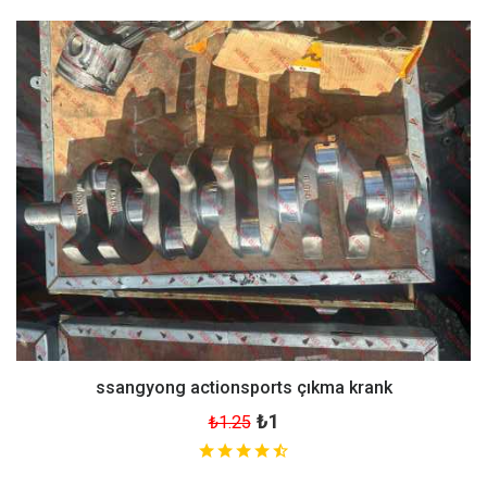
ssangyong actionsports çıkma krank
₺1
₺1.25