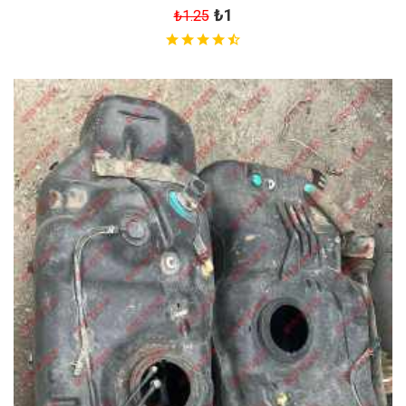
₺1
₺1.25