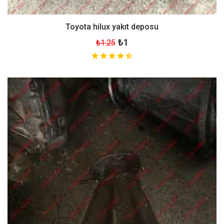
Toyota hilux yakıt deposu
₺1
₺1.25