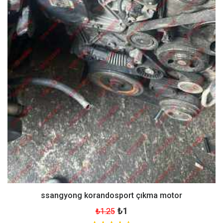
ssangyong korandosport çıkma motor
₺1
₺1.25