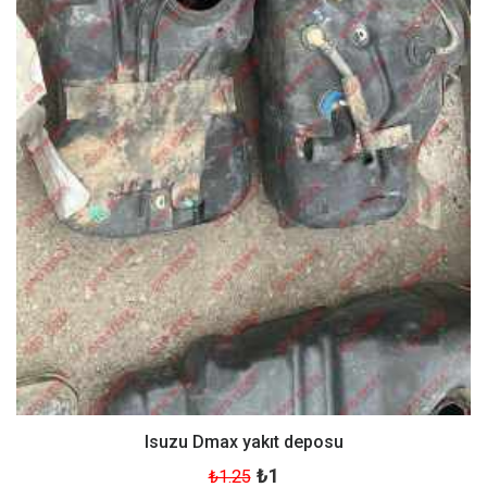
Isuzu Dmax yakıt deposu
₺1
₺1.25