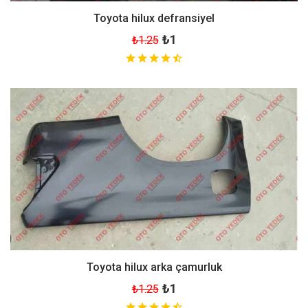
Toyota hilux defransiyel
₺1
₺1.25
Toyota hilux arka çamurluk
₺1
₺1.25