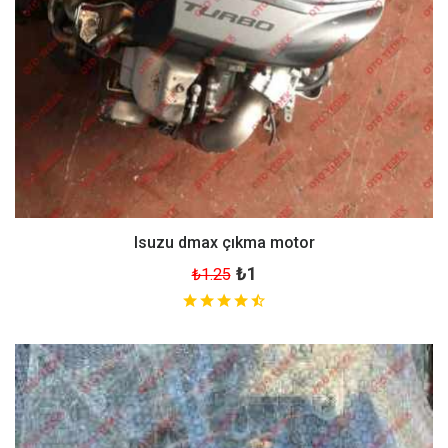
Isuzu dmax çıkma motor
₺1
₺1.25