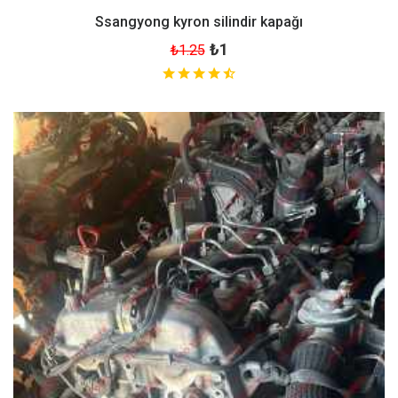
Ssangyong kyron silindir kapağı
₺1
₺1.25