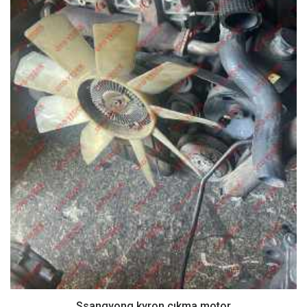
Ssangyong kyron çıkma motor