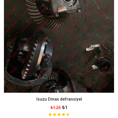
Isuzu Dmax defransiyel
₺1
₺1.25