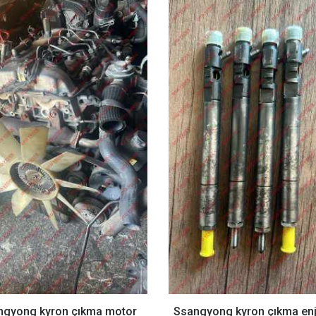
ngyong kyron çıkma motor
Ssangyong kyron çıkma enj