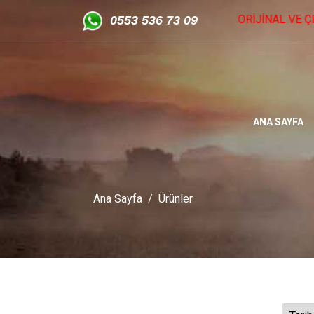
OTA - ISUZU ORİJİNAL VE ÇIKMA YEDEK PARÇA - Yıldız Sanayi
05
53 536 73 09
ANA SAYFA
Ana Sayfa
Ürünler