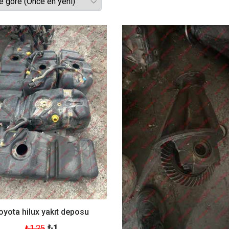
oyota hilux yakıt deposu
₺1
₺1.25