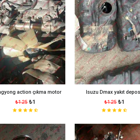
gyong action çıkma motor
Isuzu Dmax yakıt depo
₺1
₺1
₺1.25
₺1.25