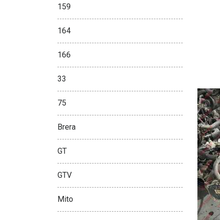
159
164
166
33
75
Brera
GT
GTV
Mito