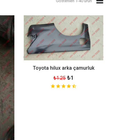
Gösterilen 1-40 ürün
Toyota hilux arka çamurluk
₺1
₺1.25