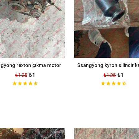
gyong rexton çıkma motor
Ssangyong kyron silindir k
₺1
₺1
₺1.25
₺1.25