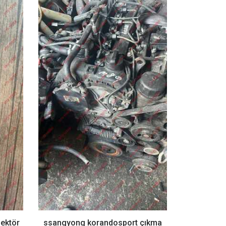
ektör
ssangyong korandosport çıkma