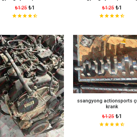
₺1
₺1
₺1.25
₺1.25
ssangyong actionsports 
krank
₺1
₺1.25