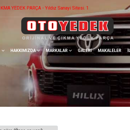
 Sitesi. 1574.Cad No: 22 Ostim / ANKARA -0 553 536 73 09 
HAKKIMIZDA
MARKALAR
GALERİ
MAKALELER
İ