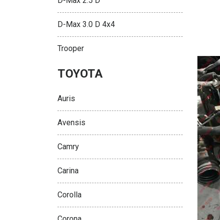
D-Max 2.5 D
D-Max 3.0 D 4x4
Trooper
TOYOTA
Auris
Avensis
Camry
Carina
Corolla
Corona