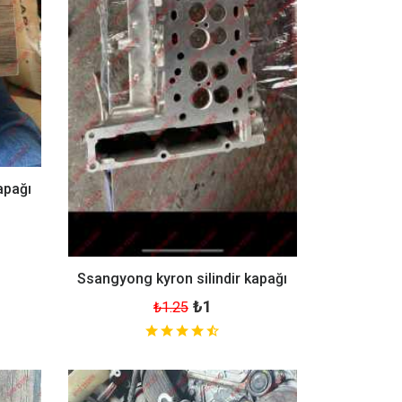
apağı
Ssangyong kyron silindir kapağı
₺1
₺1.25