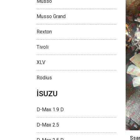
Musso
Musso Grand
Rexton
Tivoli
XLV
Rodius
İSUZU
D-Max 1.9 D
D-Max 2.5
Ssa