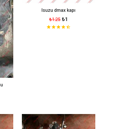
Isuzu dmax kapı
₺1
₺1.25
su