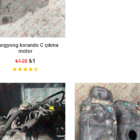
angyong korando C çıkma
motor
₺1
₺1.25