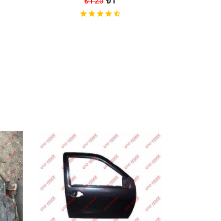
₺1
₺1.25