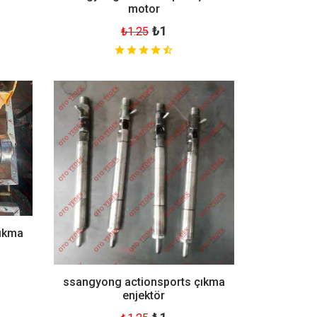
motor
₺1
₺1.25
çıkma
ssangyong actionsports çıkma
enjektör