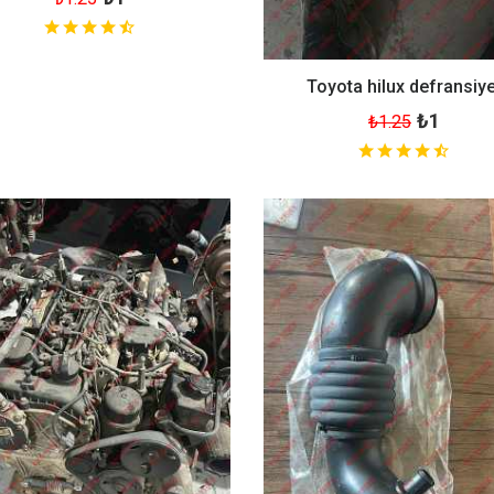
Toyota hilux defransiye
₺1
₺1.25