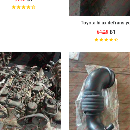
Toyota hilux defransiye
₺1
₺1.25