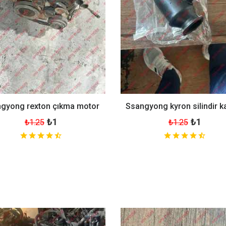
gyong rexton çıkma motor
Ssangyong kyron silindir k
₺1
₺1
₺1.25
₺1.25