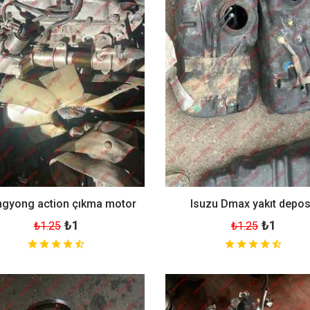
gyong action çıkma motor
Isuzu Dmax yakıt depo
₺1
₺1
₺1.25
₺1.25