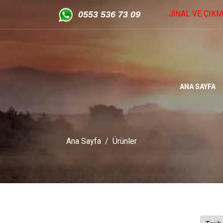
YOTA - ISUZU ORİJİNAL VE ÇIKMA YEDEK PARÇA - Yıldız Sanay
05
53 536 73 09
ANA SAYFA
Ana Sayfa
Ürünler