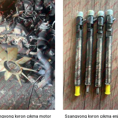
ngyong kyron çıkma motor
Ssangyong kyron çıkma enj