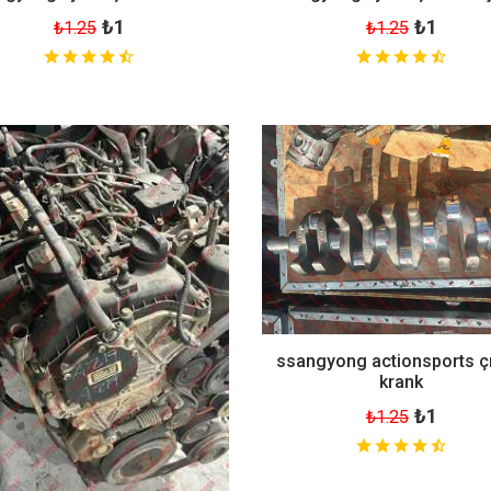
₺1
₺1
₺1.25
₺1.25
ssangyong actionsports 
krank
₺1
₺1.25