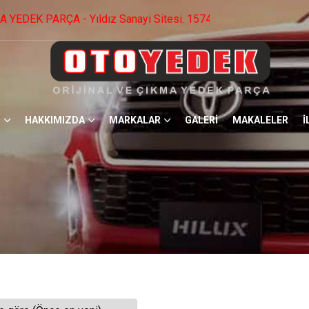
i Sitesi. 1574.Cad No: 22 Ostim / ANKARA -0 553 536 73 09 
HAKKIMIZDA
MARKALAR
GALERİ
MAKALELER
İ