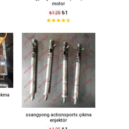
motor
₺1
₺1.25
çıkma
ssangyong actionsports çıkma
enjektör