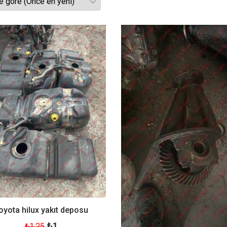
oyota hilux yakıt deposu
₺1
₺1.25