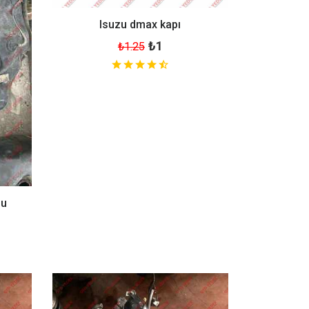
Isuzu dmax kapı
₺1
₺1.25
su