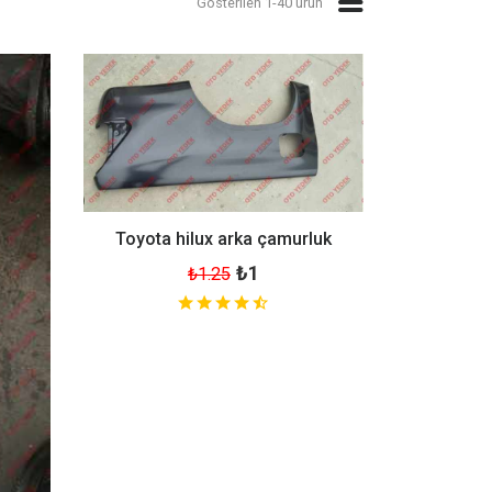
Gösterilen 1-40 ürün
Toyota hilux arka çamurluk
₺1
₺1.25