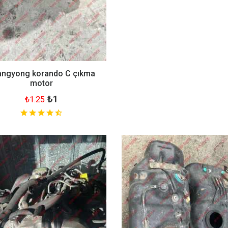
angyong korando C çıkma
motor
₺1
₺1.25