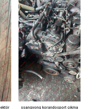
ektör
ssangyong korandosport çıkma