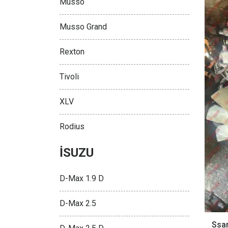
Musso
Musso Grand
Rexton
Tivoli
XLV
Rodius
İSUZU
D-Max 1.9 D
D-Max 2.5
Ssa