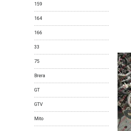
159
164
166
33
75
Brera
GT
GTV
Mito