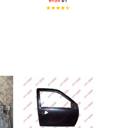
₺1
₺1.25