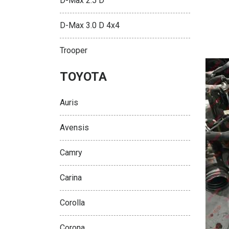
D-Max 2.5 D
D-Max 3.0 D 4x4
Trooper
TOYOTA
Auris
Avensis
Camry
Carina
Corolla
Corona