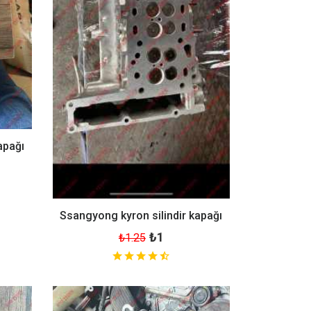
apağı
Ssangyong kyron silindir kapağı
₺1
₺1.25