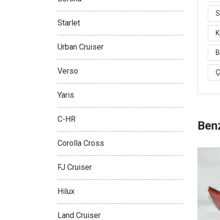
S
Starlet
K
Urban Cruiser
B
Verso
Ç
Yaris
C-HR
Benz
Corolla Cross
FJ Cruiser
Hilux
Land Cruiser