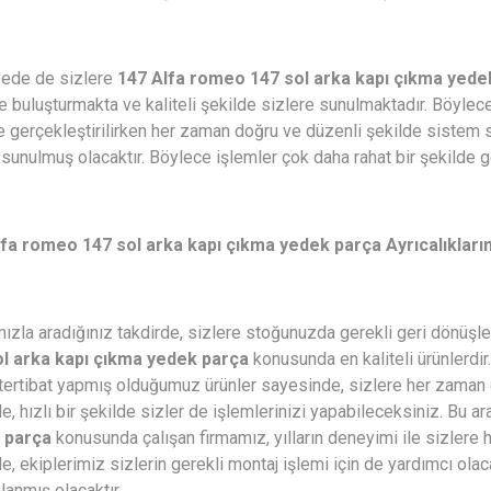
ede de sizlere
147 Alfa romeo 147 sol arka kapı çıkma yede
le buluşturmakta ve kaliteli şekilde sizlere sunulmaktadır. Böylece 
e gerçekleştirilirken her zaman doğru ve düzenli şekilde sistem 
sunulmuş olacaktır. Böylece işlemler çok daha rahat bir şekilde ge
lfa romeo 147 sol arka kapı çıkma yedek parça Ayrıcalıkları
ızla aradığınız takdirde, sizlere stoğunuzda gerekli geri dönüşl
ol arka kapı çıkma yedek parça
konusunda en kaliteli ürünlerdir
tertibat yapmış olduğumuz ürünler sayesinde, sizlere her zaman 
de, hızlı bir şekilde sizler de işlemlerinizi yapabileceksiniz. Bu a
 parça
konusunda çalışan firmamız, yılların deneyimi ile sizlere h
de, ekiplerimiz sizlerin gerekli montaj işlemi için de yardımcı olac
anmış olacaktır.