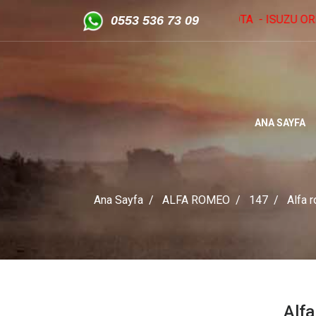
OMEO - SSANGYONG - TOYOTA - ISUZU ORİJİNAL VE ÇIKMA YEDEK
05
53 536 73 09
ANA SAYFA
Ana Sayfa
ALFA ROMEO
147
Alfa r
Alfa