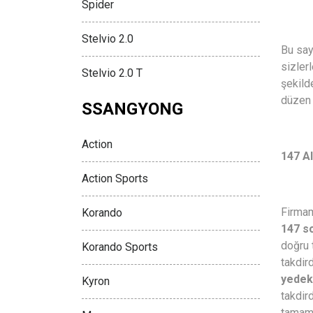
Spider
Stelvio 2.0
Bu say
sizler
Stelvio 2.0 T
şekild
düzen 
SSANGYONG
Action
147 A
Action Sports
Firmam
Korando
147 s
doğru 
Korando Sports
takdir
yedek
Kyron
takdir
tamaml