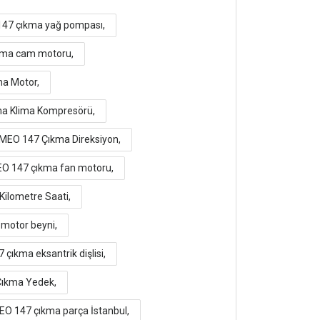
147 çıkma yağ pompası,
kma cam motoru,
a Motor,
a Klima Kompresörü,
MEO 147 Çıkma Direksiyon,
 147 çıkma fan motoru,
ilometre Saati,
motor beyni,
ıkma eksantrik dişlisi,
ıkma Yedek,
O 147 çıkma parça İstanbul,