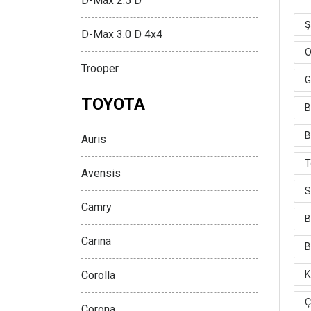
D-Max 2.5 D
Ş
D-Max 3.0 D 4x4
O
Trooper
G
TOYOTA
B
B
Auris
T
Avensis
S
Camry
B
Carina
B
Corolla
K
Ç
Corona