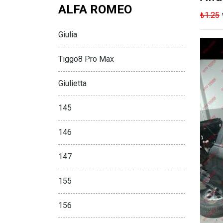
ALFA ROMEO
₺1.25
Giulia
Tiggo8 Pro Max
Giulietta
145
146
147
155
156