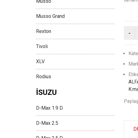
Musso
Musso Grand
Rexton
Tivoli
Kate
XLV
Mark
Etik
Rodius
ALF
K.ma
İSUZU
Paylaş
D-Max 1.9 D
D-Max 2.5
D