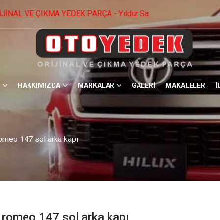
 PARÇA - Yıldız Sanayi Sitesi. 1574.Cad No: 22 Ostim / ANK
HAKKIMIZDA
MARKALAR
GALERİ
MAKALELER
İ
omeo 147 sol arka kapı
 romeo 147 sol arka kapı