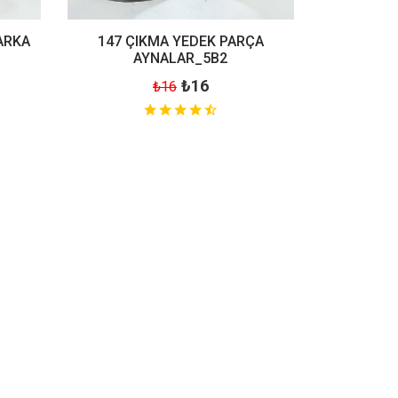
ARKA
147 ÇIKMA YEDEK PARÇA
AYNALAR_5B2
₺16
₺16