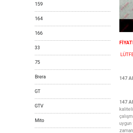
159
164
166
FİYAT
33
LÜTFE
75
Brera
147 A
GT
147 A
GTV
kalite
çalışm
Mito
uygun 
zamand