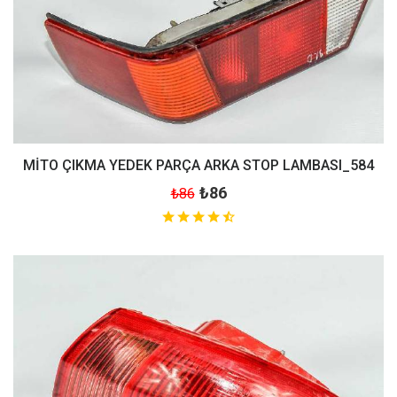
MİTO ÇIKMA YEDEK PARÇA ARKA STOP LAMBASI_584
₺86
₺86