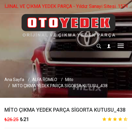
A YEDEK PARÇA - Yıldız Sanayi Sitesi. 1574.Cad No: 22 Osti
Ana Sayfa
ALFA ROMEO
Mito
MİTO ÇIKMA YEDEK PARÇA SİGORTA KUTUSU_438
MİTO ÇIKMA YEDEK PARÇA SİGORTA KUTUSU_438
₺21
₺26.25